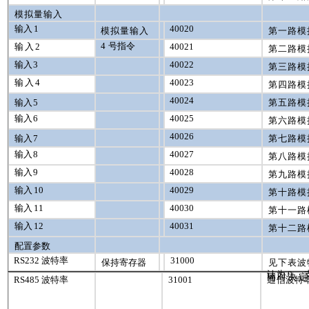
模拟量输入
输入
1
40020
模拟量输入
第一路模
4
号指令
输入
2
40021
第二路模
输入
3
40022
第三路模
输入
4
40023
第四路模
40024
输入
5
第五路模
输入
6
40025
第六路模
40026
输入
7
第七路模
输入
8
40027
第八路模
输入
9
40028
第九路模
输入
10
40029
第十路模
输入
11
40030
第十一路
输入
12
40031
第十二路
配置参数
RS
232
波特率
31000
保持寄存器
见下表波
认为
0
，
同时决定
RS
485
波特率
31001
通
信波特