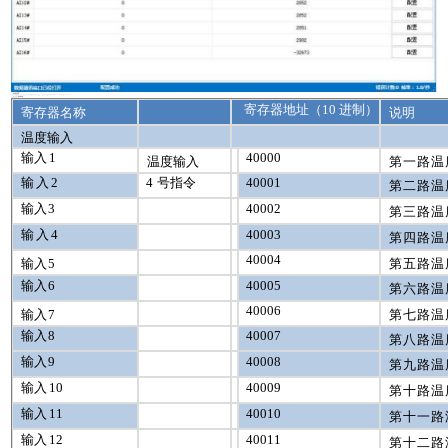
1 、通讯协议说明
2 、Modbus 寄存器说明
寄存器地址（
10
进制）
寄存器名称
说明
温度输入
输入
1
40000
温度输入
第一路温
输入
2
4
号指令
40001
第二路温
输入
3
40002
第三路温
输入
4
40003
第四路温
40004
输入
5
第五路温
输入
6
40005
第六路温
40006
输入
7
第七路温
输入
8
40007
第八路温
输入
9
40008
第九路温
输入
10
40009
第十路温
输入
11
40010
第十一路
输入
12
40011
第十二路