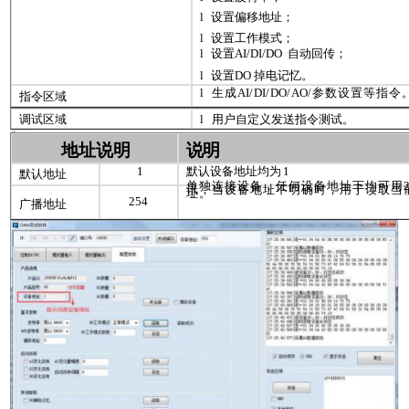
l
设置偏移地址；
l
设置工作模式；
l
设置
AI
/
DI
/
DO
自动回传；
l
设置
DO
掉电记忆。
l
生成
AI
/
DI
/
DO
/
AO
/
参数设置等指令
指令区域
调试区域
l
用户自定义发送指令测试。
1 、地址说明
地址说明
说明
1
默认设备地址均为
1
默认地址
单独连接设备，任何设备地址下均可用
讯；当设备地址不明确时，用于读取当
址。
254
广播地址