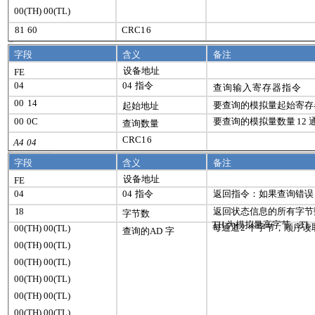
00(
TH
) 00(
TL
)
81
60
CRC
16
5.2 、模拟量查询
字段
含义
备注
设备地址
FE
04
04
指令
查询输入寄存器指令
00
14
要查询的模拟量起始寄存
起始地址
00
0C
要查询的模拟量数量
12
查询数量
CRC
16
A4
04
字段
含义
备注
设备地址
FE
04
04
指令
返回指令：如果查询错误
18
返回状态信息的所有字节
字节数
TH
为模拟量高字节，
TL
每通道
2
个字节，顺序读
00(
TH
) 00(
TL
)
查询的
AD
字
00(
TH
) 00(
TL
)
00(
TH
) 00(
TL
)
00(
TH
) 00(
TL
)
00(
TH
) 00(
TL
)
00(
TH
) 00(
TL
)