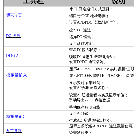
工具栏
说明
l
串口
/
网络通讯方式选择；
通讯设置
l
端口号
/
TCP
地址选择；
l
设置
AI
/
DI
/
DO
读取刷新时间。
l
操作
DO
通道；
DO
控制
l
选择
DO
模式；
l
设置动作时间。
l
查看
DI
输入状态；
DI
输入
l
读取
DI
状态生成查询指令；
l
设置
DI
/
DO
通道名称。
l
显示
4-20
ma
/0-10v/0-5v
实时数据
/
曲
模拟量输入
l
显示
PT
100/K
型
PT
100/
DS
18B20
温度
l
显示实时采集时间；
l
设置
AI
/
温度通道名称；
l
设置
AI
通道量程转换及显示单位；
l
手动导出
excel
表格数据；
l
手动保存数据曲线。
l
设置
AO
输出；
模拟量输出
l
生成
AO
多通道输出指令。
l
显示当前设备
AI
/
DI
/
DO
通道数量信息
配置参数
l
设置波特率；