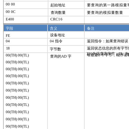
00
00
起始地址
要查询的第一路模拟量
00
0C
查询数量
要查询的模拟量数量
E400
CRC
16
字段
含义
备注
设备地址
FE
04
04
指令
返回指令：如果查询错误
18
返回状态信息的所有字节
字节数
TH
为温度高字节，
TL
为
每通道
2
个字节，顺序读
00(
TH
) 00(
TL
)
查询的
AD
字
00(
TH
) 00(
TL
)
00(
TH
) 00(
TL
)
00(
TH
) 00(
TL
)
00(
TH
) 00(
TL
)
00(
TH
) 00(
TL
)
00(
TH
) 00(
TL
)
00(
TH
) 00(
TL
)
00(
TH
) 00(
TL
)
00(
TH
) 00(
TL
)
00(
TH
) 00(
TL
)