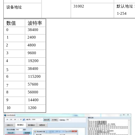
31002
默认地址
设备地址
1-254
数值
波特率
0
38400
1
2400
2
4800
3
9600
4
19200
38400
5
6
115200
57600
7
8
56000
9
14400
10
1200
3 、指令生成说明