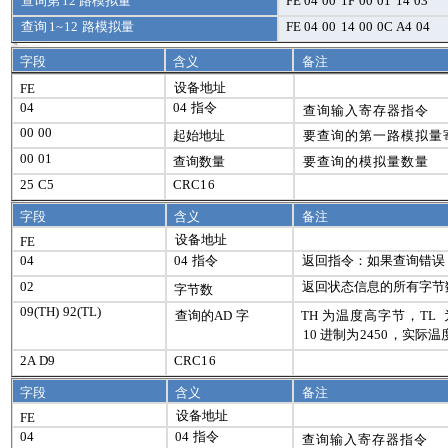
查询第
12
路模拟量
FE 04
00
1F
00
01
14
03
查询
1~
12
路模拟量
FE
04
00
14
00
0
C
A
4
04
5 、指令详解
5.1 、温度查询
字段
含义
备注
设备地址
FE
04
04
指令
查询输入寄存器指令
00
00
起始地址
要查询的第一路模拟量
00
01
查询数量
要查询的模拟量数量
25
C5
CRC
16
字段
含义
备注
设备地址
FE
04
04
指令
返回指令：如果查询错误
02
返回状态信息的所有字节
字节数
09(
TH
)
92(
TL
)
查询的
AD
字
TH
为温度高字节，
TL
10
进制为
2450
，实际温
2
A
D
9
CRC
16
字段
含义
备注
设备地址
FE
04
04
指令
查询输入寄存器指令