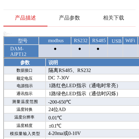
产品描述
产品参数
相关下载
modbus
RS232
RS485
WiFi
型号
USB
DAM-
●
●
●
AIPT12
参数
说明
隔离
RS485、RS232
数据接口
DC
7-30V
额定电压
1路红色
LED
指示（通电时常亮）
电源指示
1路绿色
LED
指示（通信时闪烁）
通讯指示
测量温度范围
-200-650℃
24位
AD
温度转换
温度分辨率
0.01℃
温度精度
±0.1℃
4-20ma
或
0-10V
模拟量输入类型