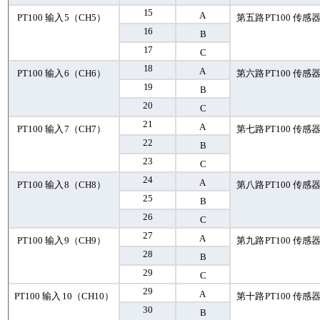
15
A
PT
100
输入
5
（
CH
5
）
第五路
PT
100
传感
16
B
17
C
18
A
PT
100
输入
6
（
CH
6
）
第六路
PT
100
传感
19
B
20
C
21
A
PT
100
输入
7
（
CH
7
）
第七路
PT
100
传感
22
B
23
C
24
A
PT
100
输入
8
（
CH
8
）
第八路
PT
100
传感
25
B
26
C
27
A
PT
100
输入
9
（
CH
9
）
第九路
PT
100
传感
28
B
29
C
29
A
PT
100
输入
10
（
CH
10
）
第十路
PT
100
传感
30
B