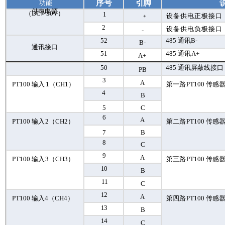
序号
引脚
功能
供电电源
（
DC
7-30V
）
1
﹢
设备供电正极接口
2
设备供电负极接口
-
52
485
通讯
B-
B-
通讯接口
51
485
通讯
A+
A+
50
485
通讯屏蔽线接口
PB
3
A
PT
100
输入
1
（
CH
1
）
第一路
PT
100
传感
4
B
5
C
6
A
PT
100
输入
2
（
CH
2
）
第二路
PT
100
传感
7
B
8
C
9
A
PT
100
输入
3
（
CH
3
）
第三路
PT
100
传感
10
B
11
C
12
A
PT
100
输入
4
（
CH
4
）
第四路
PT
100
传感
13
B
14
C