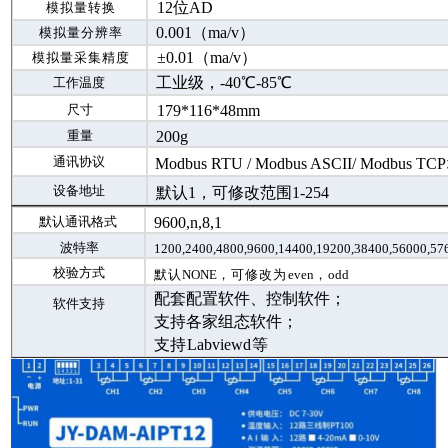
12位
AD
模拟量转换
0.001（ma/v）
模拟量分辨率
±0.01（ma/v）
模拟量采集精度
工业级，
-40℃-85℃
工作温度
尺寸
179*116*48mm
重量
200g
通讯协议
Modbus RTU / Modbus ASCII/
Modbus TCP
设备地址
默认
1，可修改范围1-254
默认通讯格式
9600,n,8,1
波特率
1200,2400,4800,9600,14400,19200,
38400,56000,57
校验方式
默认
NONE
，可修改为
even
，
odd
配套配置软件、控制软件；
软件支持
支持各家组态软件；
支持
Labviewd
等