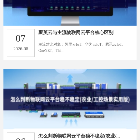
聚英云与主流物联网云平台核心区别
07
主流对比对象：阿里云IoT、华为云IoT、腾讯云IoT、
2026-08
OneNET、Thi...
怎么判断物联网云平台稳不稳定(农业/...