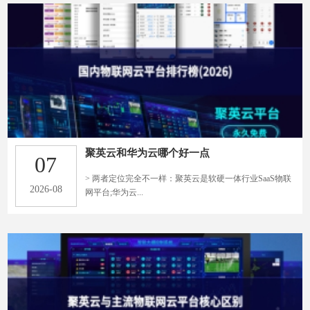
聚英云和华为云哪个好一点
07
> 两者定位完全不一样：聚英云是软硬一体行业SaaS物联
2026-08
网平台;华为云...