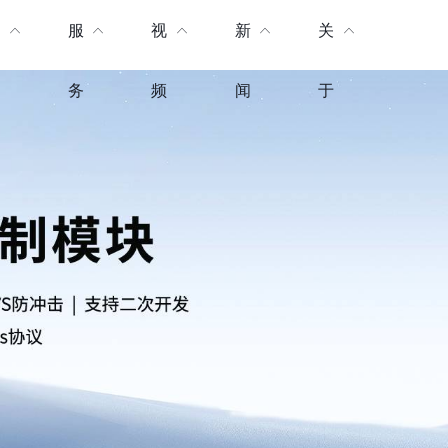
产
服
视
新
关
品
务
频
闻
于