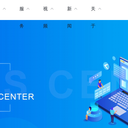
产
服
视
新
关
品
务
频
闻
于